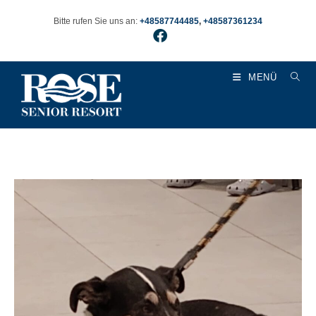
Bitte rufen Sie uns an:
+48587744485
,
+48587361234
MENÜ